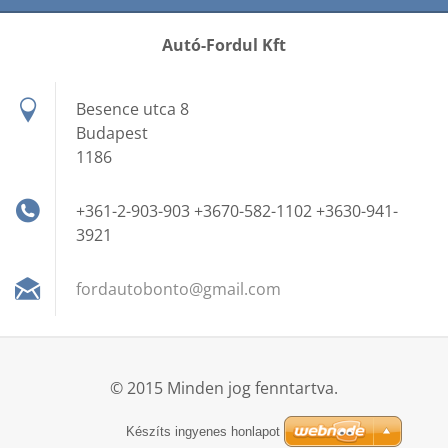
Autó-Fordul Kft
Besence utca 8
Budapest
1186
+361-2-903-903 +3670-582-1102 +3630-941-
3921
fordauto
bonto@gm
ail.com
© 2015 Minden jog fenntartva.
Készíts ingyenes honlapot