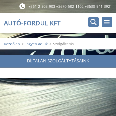
+361-2-903-903 +3670-582-1102 +3630-941-3921
AUTÓ-FORDUL KFT
Kezdőlap
>
Ingyen adjuk
>
Szolgáltatás
DÍJTALAN SZOLGÁLTATÁSAINK