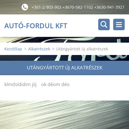
+361-2-903-903 +3670-582-1102 +3630-941-3921
AUTÓ-FORDUL KFT
Kezdőlap
>
Alkatrészek
>
Utángyártott új alkatrészek
UTÁNGYÁRTOTT ÚJ ALKATRÉSZEK
klmdsldidim jiij ok déom déo