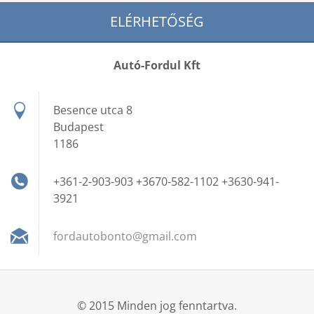
ELÉRHETŐSÉG
Autó-Fordul Kft
Besence utca 8
Budapest
1186
+361-2-903-903 +3670-582-1102 +3630-941-
3921
fordauto
bonto@gm
ail.com
© 2015 Minden jog fenntartva.