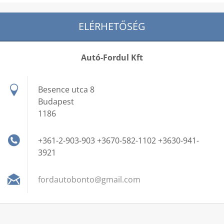
ELÉRHETŐSÉG
Autó-Fordul Kft
Besence utca 8
Budapest
1186
+361-2-903-903 +3670-582-1102 +3630-941-
3921
fordauto
bonto@gm
ail.com