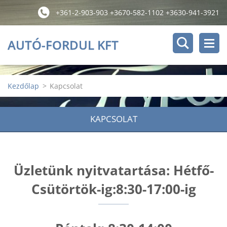
+361-2-903-903 +3670-582-1102 +3630-941-3921
AUTÓ-FORDUL KFT
Kezdőlap
>
Kapcsolat
KAPCSOLAT
Üzletünk nyitvatartása: Hétfő-
Csütörtök-ig:8:30-17:00-ig