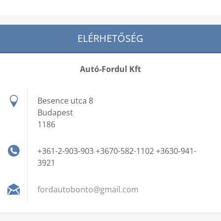
ELÉRHETŐSÉG
Autó-Fordul Kft
Besence utca 8
Budapest
1186
+361-2-903-903 +3670-582-1102 +3630-941-
3921
fordauto
bonto@gm
ail.com