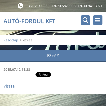
+361-2-903-903 +3670-582-1102 +3630-941-3921
AUTÓ-FORDUL KFT
Kezdőlap
>
ez+az
EZ+AZ
2015.07.12 11:28
Vissza